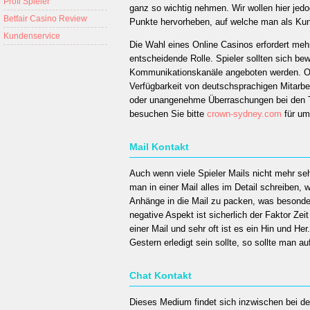
Profi Spieler
ganz so wichtig nehmen. Wir wollen hier jed
Betfair Casino Review
Punkte hervorheben, auf welche man als Kun
Kundenservice
Die Wahl eines Online Casinos erfordert meh
entscheidende Rolle. Spieler sollten sich be
Kommunikationskanäle angeboten werden. Ob p
Verfügbarkeit von deutschsprachigen Mitarbei
oder unangenehme Überraschungen bei den T
besuchen Sie bitte
crown-sydney.com
für um
Mail Kontakt
Auch wenn viele Spieler Mails nicht mehr s
man in einer Mail alles im Detail schreiben, 
Anhänge in die Mail zu packen, was besonders
negative Aspekt ist sicherlich der Faktor Z
einer Mail und sehr oft ist es ein Hin und H
Gestern erledigt sein sollte, so sollte man au
Chat Kontakt
Dieses Medium findet sich inzwischen bei de