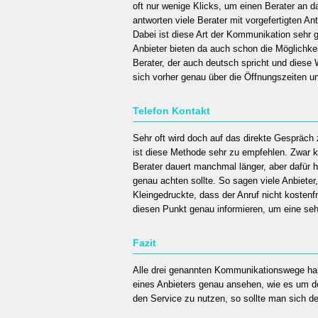
oft nur wenige Klicks, um einen Berater an
antworten viele Berater mit vorgefertigten A
Dabei ist diese Art der Kommunikation sehr gu
Anbieter bieten da auch schon die Möglichke
Berater, der auch deutsch spricht und diese W
sich vorher genau über die Öffnungszeiten u
Telefon Kontakt
Sehr oft wird doch auf das direkte Gespräch 
ist diese Methode sehr zu empfehlen. Zwar 
Berater dauert manchmal länger, aber dafür 
genau achten sollte. So sagen viele Anbieter
Kleingedruckte, dass der Anruf nicht kostenfre
diesen Punkt genau informieren, um eine se
Fazit
Alle drei genannten Kommunikationswege habe
eines Anbieters genau ansehen, wie es um den
den Service zu nutzen, so sollte man sich de