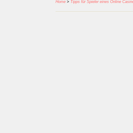
Home
Tipps für Spieler eines Online Casin